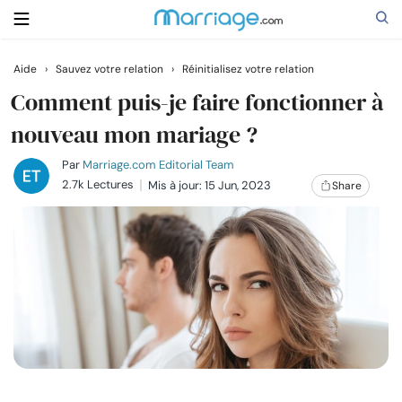
Aide
›
Sauvez votre relation
›
Réinitialisez votre relation
Rechercher
Comment puis-je faire fonctionner à
nouveau mon mariage ?
Se marier
Par
Marriage.com Editorial Team
2.7k Lectures
Mis à jour: 15 Jun, 2023
Share
Relations
Famille
Aide
Cours