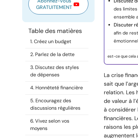
Abonnez-vous
Discutez d
GRATUITEMENT
des limite
ensemble a
Discuter r
Table des matières
afin de res
émotionnel
1. Créez un budget
2. Parlez de la dette
est-ce que cela 
3. Discutez des styles
de dépenses
La crise fina
sait que l’arg
4. Honnêteté financière
relation. Le
5. Encouragez des
de valeur à l
discussions régulières
à considérer 
financières. 
6. Vivez selon vos
raisons les p
moyens
augmentent l