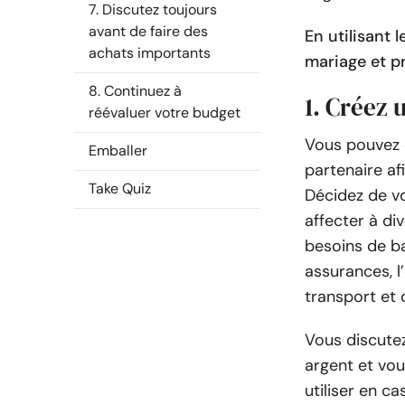
7. Discutez toujours
avant de faire des
En utilisant
achats importants
mariage et p
8. Continuez à
1. Créez 
réévaluer votre budget
Vous pouvez c
Emballer
partenaire af
Take Quiz
Décidez de v
affecter à di
besoins de ba
assurances, l’
transport et 
Vous discutez
argent et vou
utiliser en c