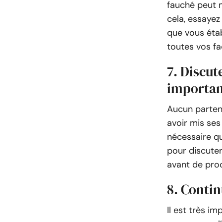
fauché peut m
cela, essayez
que vous étab
toutes vos f
7. Discut
importan
Aucun partena
avoir mis ses
nécessaire qu
pour discuter
avant de pro
8. Contin
Il est très i