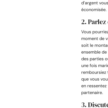
d’argent vous
économisée.
2. Parlez
Vous pourriez
moment de vo
soit le mont
ensemble de l
des parties o
une fois mari
remboursiez t
que vous vous
en ressentez 
partenaire.
3. Discut