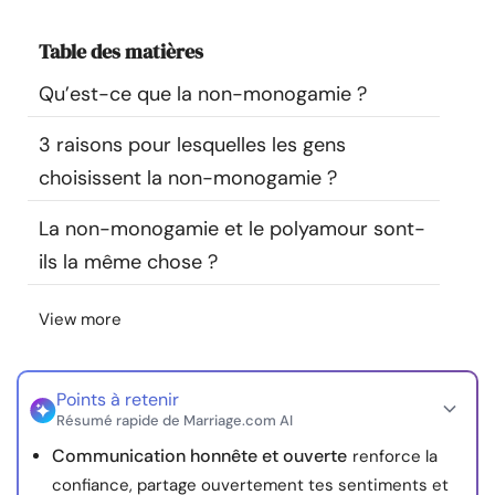
Ressources
Table des matières
Communauté
Qu’est-ce que la non-monogamie ?
3 raisons pour lesquelles les gens
Trouver un thérapeute
choisissent la non-monogamie ?
Langue
FR
La non-monogamie et le polyamour sont-
ils la même chose ?
À propos de nous
Contact
Écrivez pour nous
Publicité avec
View more
nous
© Copyright 2026. Tous droits réservés.
Points à retenir
Résumé rapide de Marriage.com AI
Communication honnête et ouverte
renforce la
confiance, partage ouvertement tes sentiments et