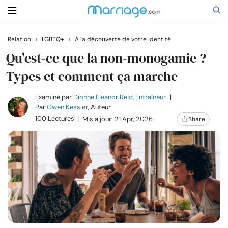
Relation
›
LGBTQ+
›
À la découverte de votre identité
Rechercher
Qu'est-ce que la non-monogamie ?
Types et comment ça marche
Se marier
Examiné par
Dionne Eleanor Reid, Entraîneur
|
Par
Owen Kessler
, Auteur
100 Lectures
Mis à jour: 21 Apr, 2026
Share
Relations
Famille
Aide
Cours