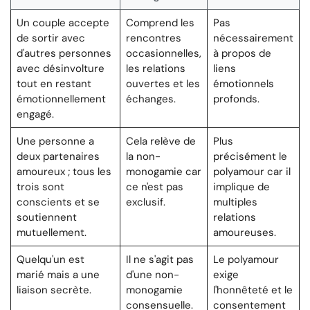
Un couple accepte
Comprend les
Pas
de sortir avec
rencontres
nécessairement
d'autres personnes
occasionnelles,
à propos de
avec désinvolture
les relations
liens
tout en restant
ouvertes et les
émotionnels
émotionnellement
échanges.
profonds.
engagé.
Une personne a
Cela relève de
Plus
deux partenaires
la non-
précisément le
amoureux ; tous les
monogamie car
polyamour car il
trois sont
ce n'est pas
implique de
conscients et se
exclusif.
multiples
soutiennent
relations
mutuellement.
amoureuses.
Quelqu'un est
Il ne s'agit pas
Le polyamour
marié mais a une
d'une non-
exige
liaison secrète.
monogamie
l'honnêteté et le
consensuelle.
consentement