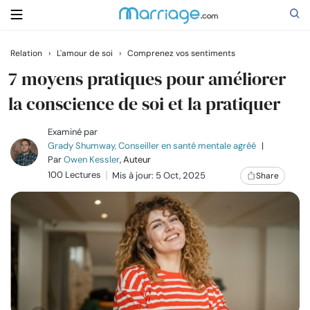
Relation
›
L'amour de soi
›
Comprenez vos sentiments
Rechercher
7 moyens pratiques pour améliorer
la conscience de soi et la pratiquer
Se marier
Examiné par
Grady Shumway, Conseiller en santé mentale agréé
|
Par
Owen Kessler
, Auteur
Relations
100 Lectures
Mis à jour: 5 Oct, 2025
Share
Famille
Aide
Cours