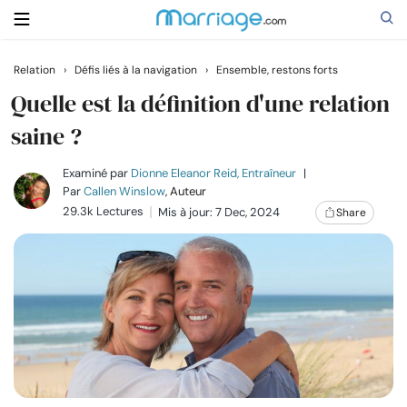
Relation
›
Défis liés à la navigation
›
Ensemble, restons forts
Rechercher
Quelle est la définition d'une relation
saine ?
Se marier
Examiné par
Dionne Eleanor Reid, Entraîneur
|
Par
Callen Winslow
, Auteur
29.3k Lectures
Mis à jour: 7 Dec, 2024
Share
Relations
Famille
Aide
Cours