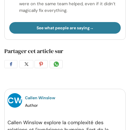
were on the same team helped, even if it didn’t
magically fix everything.
See what people are saying
Partager cet article sur
Partager
Partager
Partager
Partager
sur
sur
sur
par
Facebook
Twitter
Pinterest
WhatsApp
Callen Winslow
Author
Callen Winslow explore la complexité des
relations et l'expérience humaine. Fort de la