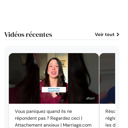
Vidéos récentes
Voir tout
short
Vous paniquez quand ils ne
Résolution 
répondent pas ? Regardez ceci |
règle des 
Attachement anxieux | Marriage.com
les disput