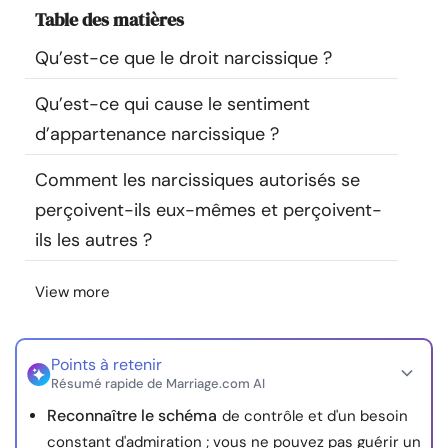
Table des matières
Ressources
Qu’est-ce que le droit narcissique ?
Communauté
Qu’est-ce qui cause le sentiment
Trouver un thérapeute
d’appartenance narcissique ?
Comment les narcissiques autorisés se
Langue
FR
perçoivent-ils eux-mêmes et perçoivent-
ils les autres ?
À propos de nous
Contact
Écrivez pour nous
Publicité avec
View more
nous
© Copyright 2026. Tous droits réservés.
Points à retenir
Résumé rapide de Marriage.com AI
Reconnaître le schéma
de contrôle et d'un besoin
constant d'admiration ; vous ne pouvez pas guérir un