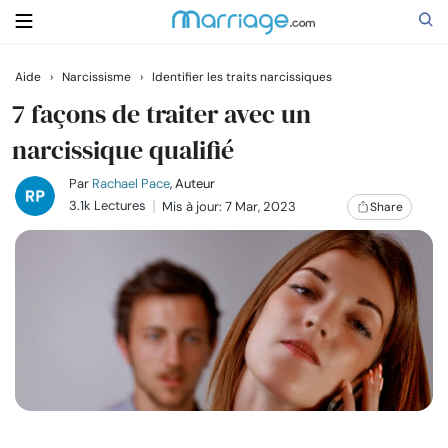
Aide
›
Narcissisme
›
Identifier les traits narcissiques
Rechercher
7 façons de traiter avec un
narcissique qualifié
Se marier
Par
Rachael Pace
, Auteur
3.1k Lectures
Mis à jour: 7 Mar, 2023
Share
Relations
Famille
Aide
Cours