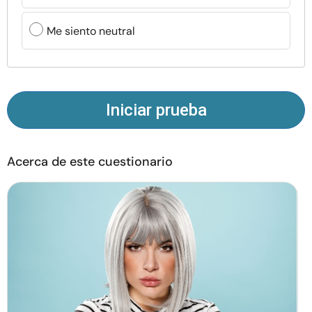
Recursos
Me siento neutral
Comunidad
Encuentra un terapeuta
Iniciar prueba
Idioma
ES
Acerca de este cuestionario
Sobre nosotros
Contáctanos
Escríbenos
Publicidad con
nosotros
© Copyright 2026. Todos los derechos reservados.