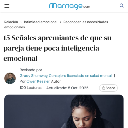
Relación
›
Intimidad emocional
›
Reconocer las necesidades
emocionales
Buscar
15 Señales apremiantes de que su
pareja tiene poca inteligencia
Casarse
emocional
Relaciones
Revisado por
Grady Shumway, Consejero licenciado en salud mental
|
Por
Owen Kessler
, Autor
Familia
100 Lecturas
Actualizado: 5 Oct, 2025
Share
Ayuda
Cursos