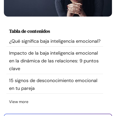
Recursos
Comunidad
Tabla de contenidos
Encuentra un terapeuta
¿Qué significa baja inteligencia emocional?
Idioma
ES
Impacto de la baja inteligencia emocional
en la dinámica de las relaciones: 9 puntos
clave
Sobre nosotros
Contáctanos
Escríbenos
Publicidad con
nosotros
15 signos de desconocimiento emocional
© Copyright 2026. Todos los derechos reservados.
en tu pareja
View more