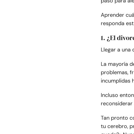
paso para ale
Aprender cuá
responda est
1. ¿El divo
Llegar a una d
La mayoría d
problemas, fr
incumplidas h
Incluso enton
reconsiderar 
Tan pronto c
tu cerebro, p