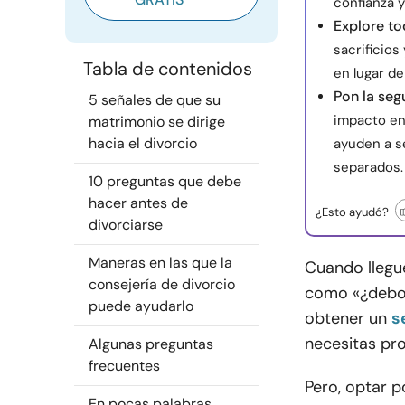
confianza y
Explore to
sacrificios
Tabla de contenidos
en lugar de
Pon la seg
5 señales de que su
impacto en 
matrimonio se dirige
hacia el divorcio
ayuden a s
separados.
10 preguntas que debe
hacer antes de
¿Esto ayudó?
divorciarse
Maneras en las que la
Cuando llegu
consejería de divorcio
como «¿debo 
puede ayudarlo
obtener un
s
necesitas pr
Algunas preguntas
frecuentes
Pero, optar p
En pocas palabras