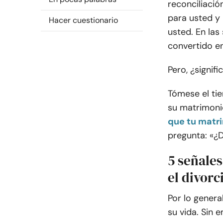
reconciliació
para usted y
Hacer cuestionario
usted. En la
convertido e
Pero, ¿signif
Tómese el tie
su matrimoni
que tu matr
pregunta: «¿
5 señales
el divorc
Por lo genera
su vida. Sin