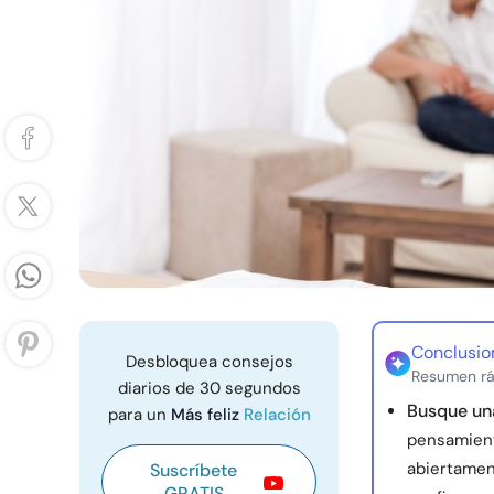
Conclusio
Desbloquea consejos
Resumen rá
diarios de 30 segundos
Busque un
para un
Más feliz
Relación
pensamient
abiertament
Suscríbete
GRATIS