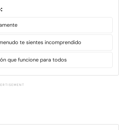
:
damente
a menudo te sientes incomprendido
ión que funcione para todos