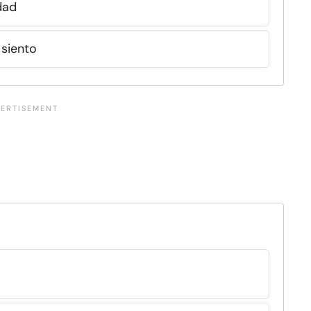
dad
 siento