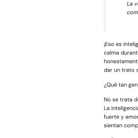
La v
com
¡Eso es intel
calma durant
honestamente.
dar un trato 
¿Qué tan geni
No se trata d
La inteligenc
fuerte y amo
sientan comp