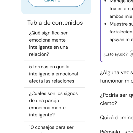
Maneje los
frases en 
ambos miem
Tabla de contenidos
Muestre su
fortalecien
¿Qué significa ser
apoyan mut
emocionalmente
inteligente en una
relación?
¿Esto ayudó?
5 formas en que la
¿Alguna vez 
inteligencia emocional
funcionar mi
afecta las relaciones
¿Cuáles son los signos
¿Podría ser 
de una pareja
cierto?
emocionalmente
inteligente?
Quizá dominen
10 consejos para ser
Piénsalo… ¿co