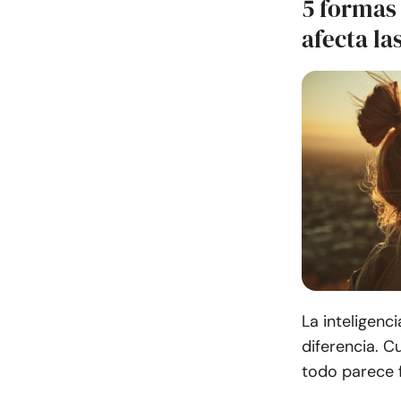
5 formas 
afecta la
La inteligenc
diferencia. C
todo parece f