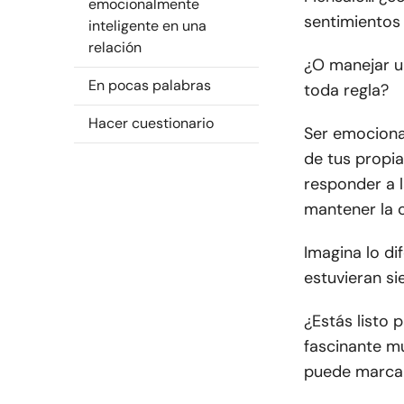
emocionalmente
sentimientos 
inteligente en una
relación
¿O manejar u
En pocas palabras
toda regla?
Hacer cuestionario
Ser emocional
de tus propi
responder a l
mantener la 
Imagina lo di
estuvieran s
¿Estás listo 
fascinante m
puede marcar