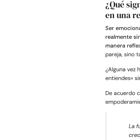
¿Qué sig
en una r
Ser emociona
realmente si
manera reflex
pareja, sino 
¿Alguna vez 
entiendes» si
De acuerdo 
empoderamie
La f
crec