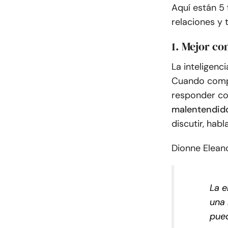
Aquí están 5 
relaciones y
1. Mejor c
La inteligenc
Cuando compr
responder co
malentendido
discutir, hab
Dionne Elean
La e
una 
pued