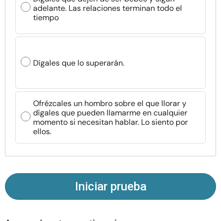
Recursos
adelante. Las relaciones terminan todo el
tiempo
Comunidad
Encuentra un terapeuta
Dígales que lo superarán.
Idioma
ES
Ofrézcales un hombro sobre el que llorar y
dígales que pueden llamarme en cualquier
momento si necesitan hablar. Lo siento por
ellos.
Sobre nosotros
Contáctanos
Escríbenos
Publicidad con
nosotros
© Copyright 2026. Todos los derechos reservados.
Iniciar prueba