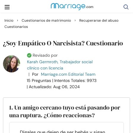
›
›
Inicio
Cuestionarios de matrimonio
Recuperarse del abuso
Cuestionarios
Buscar
¿Soy Empático O Narcisista? Cuestionario
Casarse
Revisado por
Karah Germroth, Trabajador social
clínico con licencia
Relaciones
|
Por
Marriage.com Editorial Team
15 Preguntas
| Intentos Totales: 9973
Familia
| Actualizado: Aug 06, 2024
Ayuda
1. Un amigo cercano tuyo está pasando por
una ruptura. ¿Cómo reaccionas?
Cursos
Dígales que dejen de ser bebés y sigan