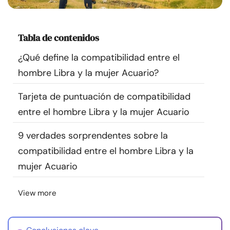
Recursos
Tabla de contenidos
Comunidad
¿Qué define la compatibilidad entre el
Encuentra un terapeuta
hombre Libra y la mujer Acuario?
Tarjeta de puntuación de compatibilidad
Idioma
ES
entre el hombre Libra y la mujer Acuario
9 verdades sorprendentes sobre la
Sobre nosotros
Contáctanos
Escríbenos
Publicidad con
compatibilidad entre el hombre Libra y la
nosotros
mujer Acuario
© Copyright 2026. Todos los derechos reservados.
View more