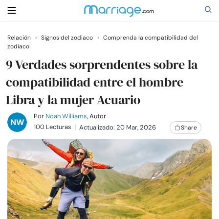
Relación
›
Signos del zodiaco
›
Comprenda la compatibilidad del
zodiaco
Buscar
9 Verdades sorprendentes sobre la
compatibilidad entre el hombre
Casarse
Libra y la mujer Acuario
Relaciones
Por
Noah Williams
, Autor
100 Lecturas
Actualizado: 20 Mar, 2026
Share
Familia
Ayuda
Cursos