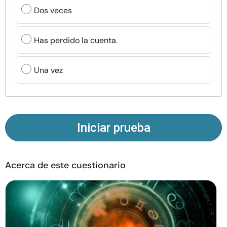
Recursos
Dos veces
Comunidad
Has perdido la cuenta.
Encuentra un terapeuta
Una vez
Idioma
ES
Iniciar prueba
Sobre nosotros
Contáctanos
Escríbenos
Publicidad con
nosotros
Acerca de este cuestionario
© Copyright 2026. Todos los derechos reservados.