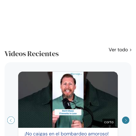
Ver todo
Videos Recientes
Curso
exag
corto
¡No caigas en el bombardeo amoroso!