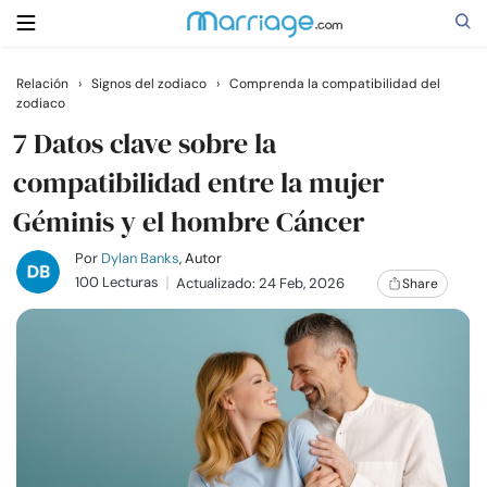
Relación
›
Signos del zodiaco
›
Comprenda la compatibilidad del
zodiaco
Buscar
7 Datos clave sobre la
compatibilidad entre la mujer
Casarse
Géminis y el hombre Cáncer
Relaciones
Por
Dylan Banks
, Autor
100 Lecturas
Actualizado: 24 Feb, 2026
Share
Familia
Ayuda
Cursos