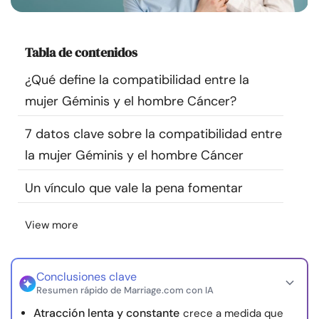
Recursos
Tabla de contenidos
Comunidad
¿Qué define la compatibilidad entre la
Encuentra un terapeuta
mujer Géminis y el hombre Cáncer?
7 datos clave sobre la compatibilidad entre
Idioma
ES
la mujer Géminis y el hombre Cáncer
Un vínculo que vale la pena fomentar
Sobre nosotros
Contáctanos
Escríbenos
Publicidad con
nosotros
View more
© Copyright 2026. Todos los derechos reservados.
Conclusiones clave
Resumen rápido de Marriage.com con IA
Atracción lenta y constante
crece a medida que