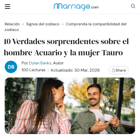
Relación
›
Signos del zodiaco
›
Comprenda la compatibilidad del
zodiaco
Buscar
10 Verdades sorprendentes sobre el
hombre Acuario y la mujer Tauro
Casarse
Por
Dylan Banks
, Autor
100 Lecturas
Actualizado: 30 Mar, 2026
Share
Relaciones
Familia
Ayuda
Cursos