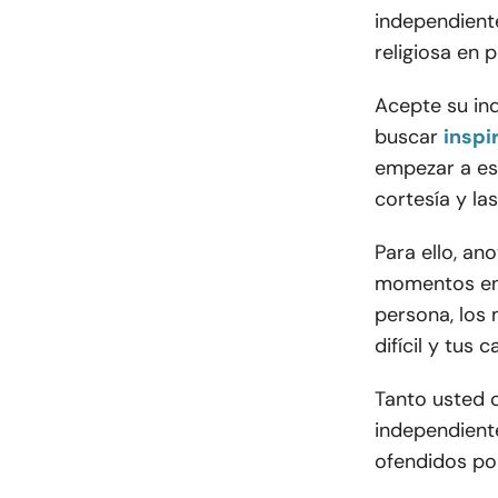
independient
religiosa en p
Acepte su in
buscar
inspi
empezar a escr
cortesía y la
Para ello, an
momentos en 
persona, los
difícil y tus 
Tanto usted 
independiente
ofendidos por