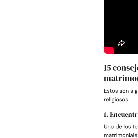
15 consej
matrimon
Estos son al
religiosos.
1. Encuentr
Uno de los t
matrimoniales