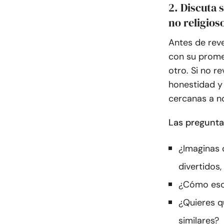
2. Discuta 
no religios
Antes de reve
con su promet
otro. Si no r
honestidad y
cercanas a n
Las preguntas
¿Imaginas 
divertidos
¿Cómo escr
¿Quieres q
similares?