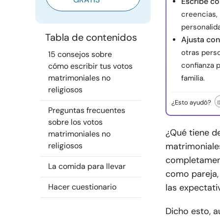
Escribe co
creencias, 
personalid
Tabla de contenidos
Ajusta con
otras pers
15 consejos sobre
confianza 
cómo escribir tus votos
matrimoniales no
familia.
religiosos
¿Esto ayudó?
Preguntas frecuentes
sobre los votos
¿Qué tiene d
matrimoniales no
religiosos
matrimoniale
completament
La comida para llevar
como pareja, 
Hacer cuestionario
las expectati
Dicho esto, 