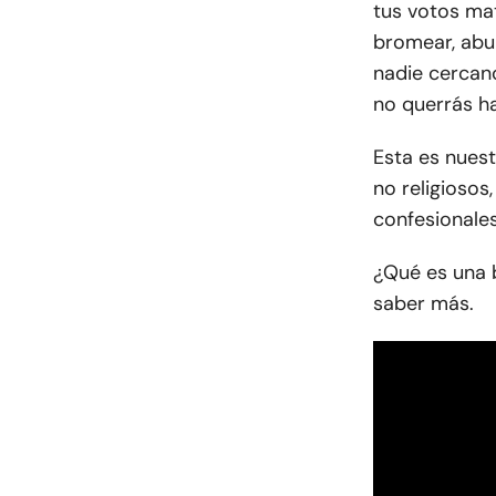
tus votos mat
bromear, abur
nadie cercano
no querrás ha
Esta es nuest
no religioso
confesionales
¿Qué es una 
saber más.