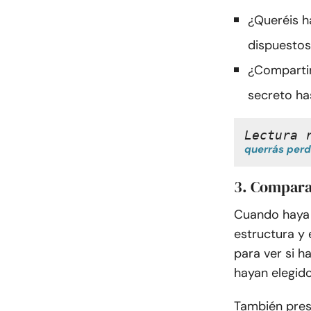
¿Queréis h
dispuestos
¿Compartir
secreto has
Lectura 
querrás perd
3. Compara
Cuando haya e
estructura y 
para ver si h
hayan elegid
También prest