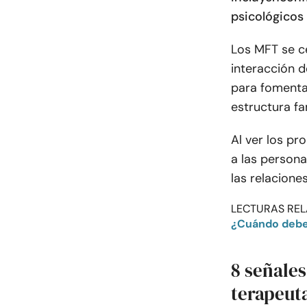
psicológicos 
Los MFT se c
interacción d
para fomentar
estructura fam
Al ver los pr
a las persona
las relacione
LECTURAS REL
¿Cuándo debe 
8 señales
terapeut