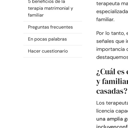
5 beneficios de la
terapeuta mat
terapia matrimonial y
especializada
familiar
familiar.
Preguntas frecuentes
Por lo tanto,
En pocas palabras
señales que i
importancia 
Hacer cuestionario
destaquemo
¿Cuál es 
y familia
casadas?
Los terapeuta
licencia capa
una amplia g
incluyen
conf