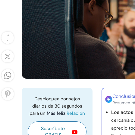
Conclusio
Desbloquea consejos
Resumen rá
diarios de 30 segundos
Los actos 
para un
Más feliz
Relación
cercanía c
aprecio tod
Suscríbete
GRATIS