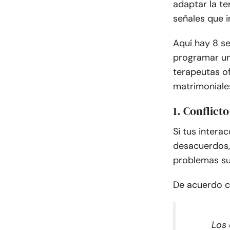
adaptar la te
señales que i
Aquí hay 8 s
programar una
terapeutas of
matrimoniales
1. Conflict
Si tus intera
desacuerdos,
problemas su
De acuerdo 
Los 