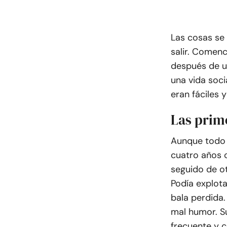
Las cosas se
salir. Comen
después de 
una vida soc
eran fáciles 
Las prim
Aunque todo s
cuatro años 
seguido de ot
Podía explota
bala perdida
mal humor. S
frecuente y c