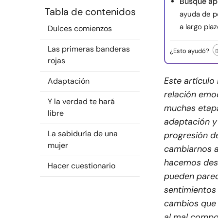
Busque ap
Tabla de contenidos
ayuda de p
a largo plaz
Dulces comienzos
Las primeras banderas
¿Esto ayudó?
rojas
Este artículo
Adaptación
relación emo
Y la verdad te hará
muchas etapas
libre
adaptación y 
La sabiduría de una
progresión d
mujer
cambiarnos a
hacemos descu
Hacer cuestionario
pueden parece
sentimientos
cambios que
al mal compo