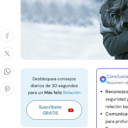
Conclusio
Desbloquea consejos
Resumen rá
diarios de 30 segundos
Reconozca
para un
Más feliz
Relación
seguridad 
relación ba
Suscríbete
GRATIS
Comunícat
para profun