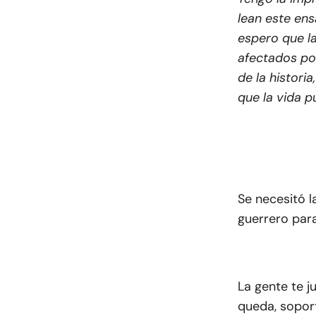
lean este ens
espero que la
afectados po
de la histor
que la vida p
Se necesitó l
guerrero para
La gente te ju
queda, soport