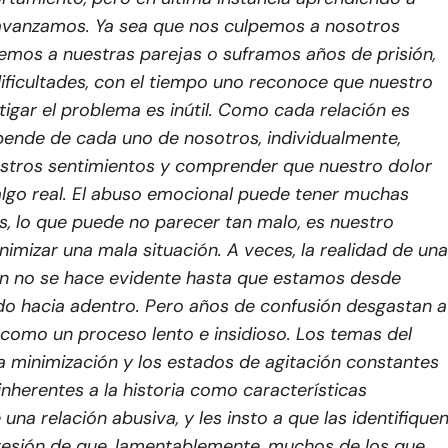
vanzamos. Ya sea que nos culpemos a nosotros
emos a nuestras parejas o suframos años de prisión,
ificultades, con el tiempo uno reconoce que nuestro
tigar el problema es inútil. Como cada relación es
pende de cada uno de nosotros, individualmente,
stros sentimientos y comprender que nuestro dolor
algo real. El abuso emocional puede tener muchas
s, lo que puede no parecer tan malo, es nuestro
nimizar una mala situación. A veces, la realidad de una
ón no se hace evidente hasta que estamos desde
do hacia adentro. Pero años de confusión desgastan a
 como un proceso lento e insidioso. Los temas del
la minimización y los estados de agitación constantes
nherentes a la historia como características
una relación abusiva, y les insto a que las identifiquen
resión de que, lamentablemente, muchos de los que