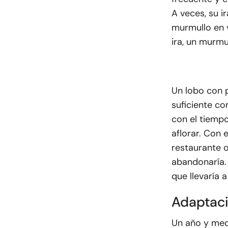
A veces, su i
murmullo en v
ira, un murmu
Un lobo con p
suficiente c
con el tiemp
aflorar. Con 
restaurante o
abandonaría. 
que llevaría 
Adaptac
Un año y med