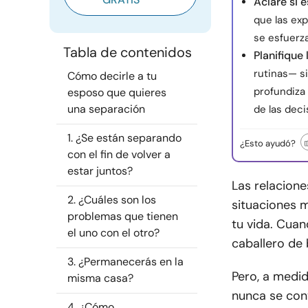
Aclare si e
que las ex
se esfuerz
Tabla de contenidos
Planifique
rutinas— si
Cómo decirle a tu
profundiza 
esposo que quieres
una separación
de las dec
1. ¿Se están separando
¿Esto ayudó?
con el fin de volver a
estar juntos?
Las relacione
2. ¿Cuáles son los
situaciones m
problemas que tienen
tu vida. Cuan
el uno con el otro?
caballero de 
3. ¿Permanecerás en la
Pero, a medid
misma casa?
nunca se con
4. ¿Cómo