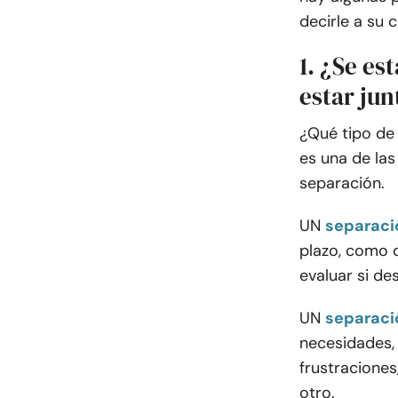
decirle a su 
1. ¿Se es
estar jun
¿Qué tipo de
es una de las
separación.
UN
separació
plazo, como d
evaluar si de
UN
separació
necesidades, 
frustraciones
otro.