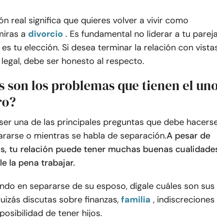
n real significa que quieres volver a vivir como
miras a
divorcio
. Es fundamental no liderar a tu parej
a es tu elección. Si desea terminar la relación con vista
legal, debe ser honesto al respecto.
s son los problemas que tienen el un
ro?
ser una de las principales preguntas que debe hacers
ararse o mientras se habla de separación.
A pesar de
s, tu relación puede tener muchas buenas cualidade
le la pena trabajar.
ndo en separarse de su esposo, dígale cuáles son sus
izás discutas sobre finanzas,
familia
, indiscreciones
posibilidad de tener hijos.