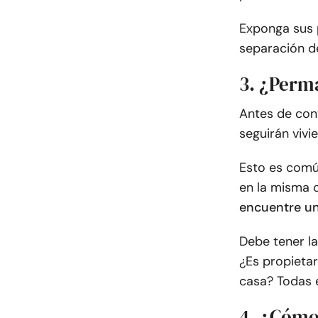
Exponga sus 
separación d
3. ¿Perm
Antes de cont
seguirán vivi
Esto es común
en la misma 
encuentre un
Debe tener la
¿Es propietari
casa? Todas e
4. ¿Cómo