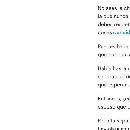
No seas la c
la que nunca
debes respeta
cosas.
consi
Puedes hacer
que quieres s
Habla hasta q
separación d
qué esperar d
Entonces, ¿c
esposo que q
Pedir la sepa
hay algunas 