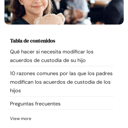
Recursos
Comunidad
Encuentra un terapeuta
Tabla de contenidos
Qué hacer si necesita modificar los
Idioma
ES
acuerdos de custodia de su hijo
10 razones comunes por las que los padres
Sobre nosotros
Contáctanos
Escríbenos
Publicidad con
modifican los acuerdos de custodia de los
nosotros
hijos
© Copyright 2026. Todos los derechos reservados.
Preguntas frecuentes
View more