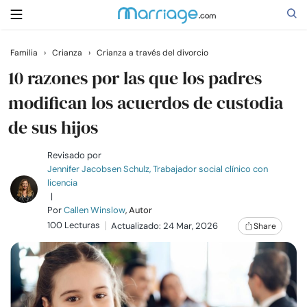
Familia
›
Crianza
›
Crianza a través del divorcio
Buscar
10 razones por las que los padres
modifican los acuerdos de custodia
de sus hijos
Casarse
Revisado por
Relaciones
Jennifer Jacobsen Schulz, Trabajador social clínico con
licencia
|
Familia
Por
Callen Winslow
, Autor
100 Lecturas
Actualizado: 24 Mar, 2026
Share
Ayuda
Cursos