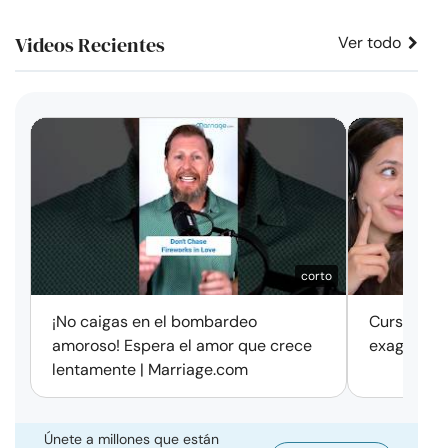
Videos Recientes
Ver todo
corto
¡No caigas en el bombardeo
Cursos de 
amoroso! Espera el amor que crece
exageració
lentamente | Marriage.com
Únete a millones que están