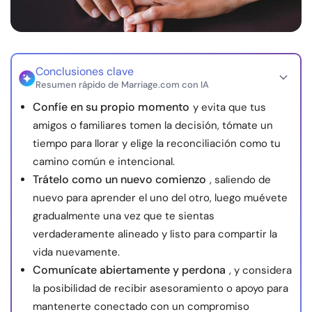
Recursos
Comunidad
Conclusiones clave
Resumen rápido de Marriage.com con IA
Encuentra un terapeuta
Confíe en su propio momento
y evita que tus
amigos o familiares tomen la decisión, tómate un
Idioma
ES
tiempo para llorar y elige la reconciliación como tu
camino común e intencional.
Trátelo como un nuevo comienzo
, saliendo de
Sobre nosotros
Contáctanos
Escríbenos
Publicidad con
nuevo para aprender el uno del otro, luego muévete
nosotros
gradualmente una vez que te sientas
© Copyright 2026. Todos los derechos reservados.
verdaderamente alineado y listo para compartir la
vida nuevamente.
Comunícate abiertamente y perdona
, y considera
la posibilidad de recibir asesoramiento o apoyo para
mantenerte conectado con un compromiso