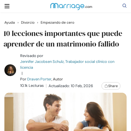
Ayuda
›
Divorcio
›
Empezando de cero
Buscar
10 lecciones importantes que puede
aprender de un matrimonio fallido
Casarse
Revisado por
Jennifer Jacobsen Schulz, Trabajador social clínico con
licencia
Relaciones
|
Por
Draven Porter
, Autor
10.1k Lecturas
Familia
Actualizado: 10 Feb, 2026
Share
Ayuda
Cursos