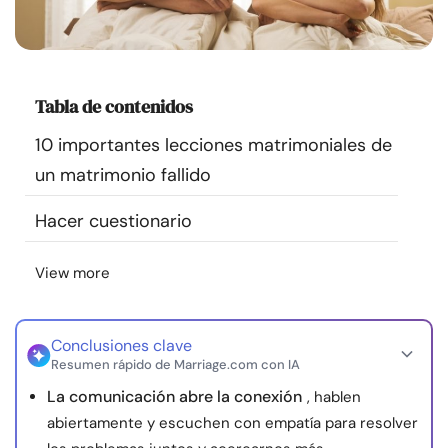
Recursos
Comunidad
Tabla de contenidos
Encuentra un terapeuta
10 importantes lecciones matrimoniales de
un matrimonio fallido
Idioma
ES
Hacer cuestionario
View more
Sobre nosotros
Contáctanos
Escríbenos
Publicidad con
nosotros
© Copyright 2026. Todos los derechos reservados.
Conclusiones clave
Resumen rápido de Marriage.com con IA
La comunicación abre la conexión
, hablen
abiertamente y escuchen con empatía para resolver