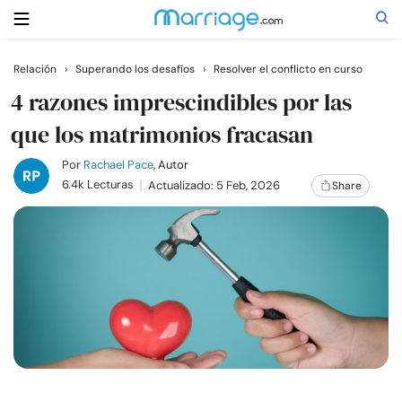
Relación
›
Superando los desafíos
›
Resolver el conflicto en curso
Buscar
4 razones imprescindibles por las
que los matrimonios fracasan
Casarse
Por
Rachael Pace
, Autor
6.4k Lecturas
Actualizado: 5 Feb, 2026
Share
Relaciones
Familia
Ayuda
Cursos