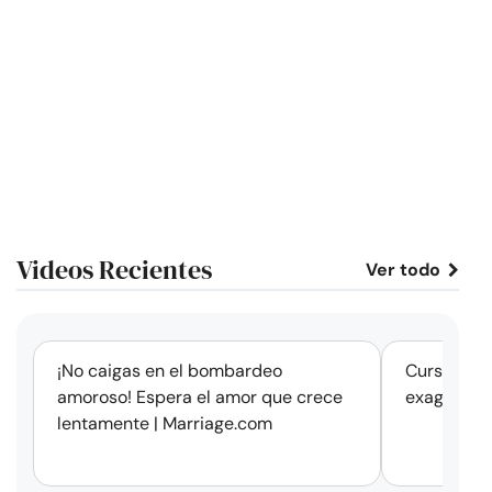
Videos Recientes
Ver todo
corto
¡No caigas en el bombardeo
Cursos de 
amoroso! Espera el amor que crece
exageració
lentamente | Marriage.com