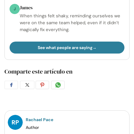
James
J
When things felt shaky, reminding ourselves we
were on the same team helped, even if it didn’t
magically fix everything.
See what people are saying
Comparte este artículo en
Compartir
Compartir
Compartir
Compartir
en
en
en
por
Facebook
Twitter
Pinterest
WhatsApp
Rachael Pace
Author