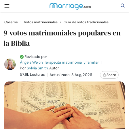
Casarse
›
Votos matrimoniales
›
Guía de votos tradicionales
Buscar
9 votos matrimoniales populares en
la Biblia
Casarse
Revisado por
Ángela Welch, Terapeuta matrimonial y familiar
|
Relaciones
Por
Sylvia Smith
, Autor
57.6k Lecturas
Actualizado: 3 Aug, 2026
Share
Familia
Ayuda
Cursos