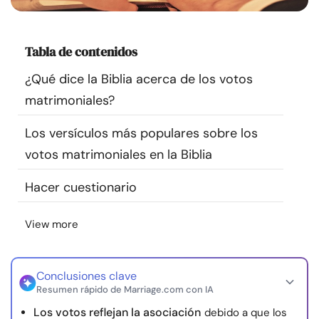
Recursos
Tabla de contenidos
Comunidad
¿Qué dice la Biblia acerca de los votos
Encuentra un terapeuta
matrimoniales?
Los versículos más populares sobre los
Idioma
ES
votos matrimoniales en la Biblia
Hacer cuestionario
Sobre nosotros
Contáctanos
Escríbenos
Publicidad con
nosotros
View more
© Copyright 2026. Todos los derechos reservados.
Conclusiones clave
Resumen rápido de Marriage.com con IA
Los votos reflejan la asociación
debido a que los