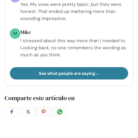
Yes. My vows were pretty basic, but they were
honest. That ended up mattering more than
sounding impressive.
Mike
M
I stressed about this way more than I needed to.
Looking back, no one remembers the wording as
much as you think.
See what people are saying
Comparte este artículo en
Compartir
Compartir
Compartir
Compartir
en
en
en
por
Facebook
Twitter
Pinterest
WhatsApp