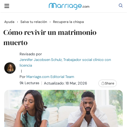
Ayuda
›
Salva tu relación
›
Recupera la chispa
Buscar
Cómo revivir un matrimonio
muerto
Casarse
Revisado por
Jennifer Jacobsen Schulz, Trabajador social clínico con
licencia
Relaciones
|
Por
Marriage.com Editorial Team
9k Lecturas
Familia
Actualizado: 18 Mar, 2026
Share
Ayuda
Cursos