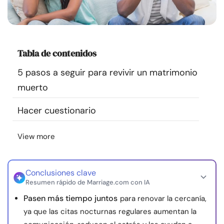
Recursos
Comunidad
Tabla de contenidos
Encuentra un terapeuta
5 pasos a seguir para revivir un matrimonio
muerto
Idioma
ES
Hacer cuestionario
View more
Sobre nosotros
Contáctanos
Escríbenos
Publicidad con
nosotros
© Copyright 2026. Todos los derechos reservados.
Conclusiones clave
Resumen rápido de Marriage.com con IA
Pasen más tiempo juntos
para renovar la cercanía,
ya que las citas nocturnas regulares aumentan la