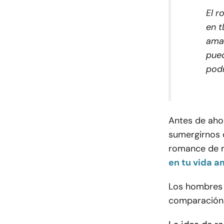
El r
en t
amab
pued
podr
Antes de aho
sumergirnos 
romance de m
en tu vida 
Los hombres 
comparación 