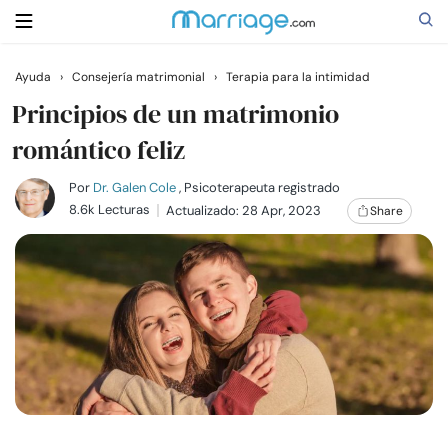
Ayuda
›
Consejería matrimonial
›
Terapia para la intimidad
Buscar
Principios de un matrimonio
romántico feliz
Casarse
Por
Dr. Galen Cole
, Psicoterapeuta registrado
8.6k Lecturas
Actualizado: 28 Apr, 2023
Share
Relaciones
Familia
Ayuda
Cursos