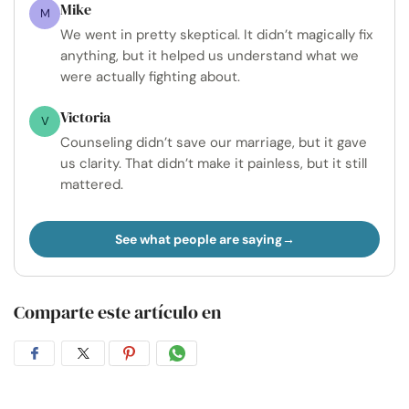
Mike
M
We went in pretty skeptical. It didn’t magically fix
anything, but it helped us understand what we
were actually fighting about.
Victoria
V
Counseling didn’t save our marriage, but it gave
us clarity. That didn’t make it painless, but it still
mattered.
See what people are saying
Comparte este artículo en
Compartir
Compartir
Compartir
Compartir
en
en
en
por
Facebook
Twitter
Pinterest
WhatsApp