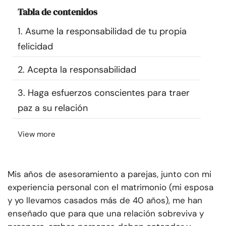
Recursos
Tabla de contenidos
1. Asume la responsabilidad de tu propia
Comunidad
felicidad
Encuentra un terapeuta
2. Acepta la responsabilidad
3. Haga esfuerzos conscientes para traer
Idioma
ES
paz a su relación
View more
Sobre nosotros
Contáctanos
Escríbenos
Publicidad con
nosotros
© Copyright 2026. Todos los derechos reservados.
Mis años de asesoramiento a parejas, junto con mi
experiencia personal con el matrimonio (mi esposa
y yo llevamos casados más de 40 años), me han
enseñado que para que una relación sobreviva y