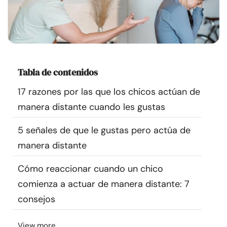
Recursos
Comunidad
Encuentra un terapeuta
Tabla de contenidos
17 razones por las que los chicos actúan de
Idioma
ES
manera distante cuando les gustas
5 señales de que le gustas pero actúa de
Sobre nosotros
Contáctanos
Escríbenos
Publicidad con
manera distante
nosotros
Cómo reaccionar cuando un chico
© Copyright 2026. Todos los derechos reservados.
comienza a actuar de manera distante: 7
consejos
View more