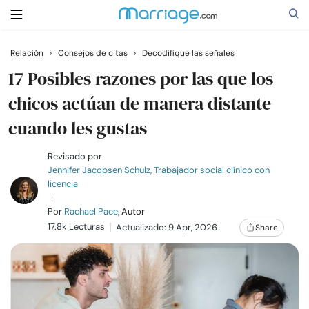
Relación
›
Consejos de citas
›
Decodifique las señales
Buscar
17 Posibles razones por las que los
chicos actúan de manera distante
cuando les gustas
Casarse
Revisado por
Relaciones
Jennifer Jacobsen Schulz, Trabajador social clínico con
licencia
|
Familia
Por
Rachael Pace
, Autor
17.8k Lecturas
Actualizado: 9 Apr, 2026
Share
Ayuda
Cursos