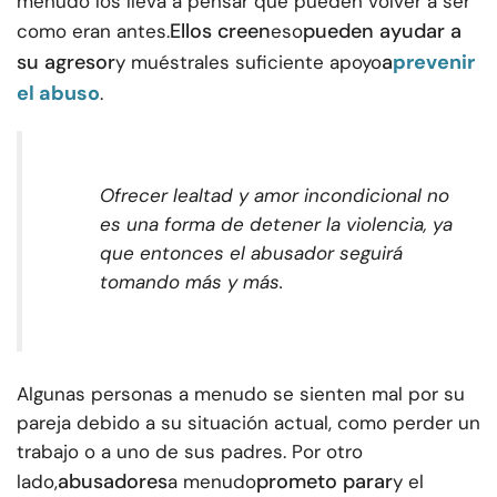
menudo los lleva a pensar que pueden volver a ser
Ellos creen
pueden ayudar a
como eran antes.
eso
su agresor
a
prevenir
y muéstrales suficiente apoyo
el abuso
.
Ofrecer lealtad y amor incondicional no
es una forma de detener la violencia, ya
que entonces el abusador seguirá
tomando más y más.
Algunas personas a menudo se sienten mal por su
pareja debido a su situación actual, como perder un
trabajo o a uno de sus padres. Por otro
abusadores
prometo parar
lado,
a menudo
y el