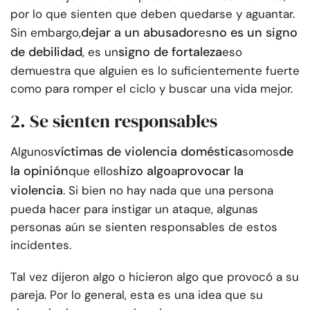
por lo que sienten que deben quedarse y aguantar.
dejar a un abusador
no es un signo
Sin embargo,
es
de debilidad
signo de fortaleza
, es un
eso
demuestra que alguien es lo suficientemente fuerte
como para romper el ciclo y buscar una vida mejor.
2. Se sienten responsables
víctimas de violencia doméstica
de
Algunos
somos
la opinión
hizo algo
provocar la
que ellos
a
violencia
. Si bien no hay nada que una persona
pueda hacer para instigar un ataque, algunas
personas aún se sienten responsables de estos
incidentes.
Tal vez dijeron algo o hicieron algo que provocó a su
pareja. Por lo general, esta es una idea que su