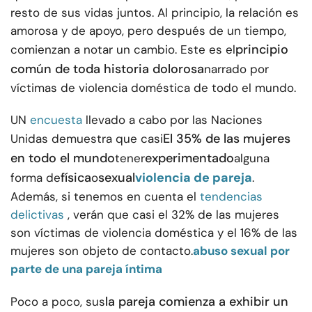
resto de sus vidas juntos. Al principio, la relación es
amorosa y de apoyo, pero después de un tiempo,
principio
comienzan a notar un cambio. Este es el
común de toda historia dolorosa
narrado por
víctimas de violencia doméstica de todo el mundo.
UN
encuesta
llevado a cabo por las Naciones
El 35% de las mujeres
Unidas demuestra que casi
en todo el mundo
experimentado
tener
alguna
física
sexual
violencia de pareja
forma de
o
.
Además, si tenemos en cuenta el
tendencias
delictivas
, verán que casi el 32% de las mujeres
son víctimas de violencia doméstica y el 16% de las
mujeres son objeto de contacto.
abuso sexual por
parte de una pareja íntima
la pareja comienza a exhibir un
Poco a poco, sus