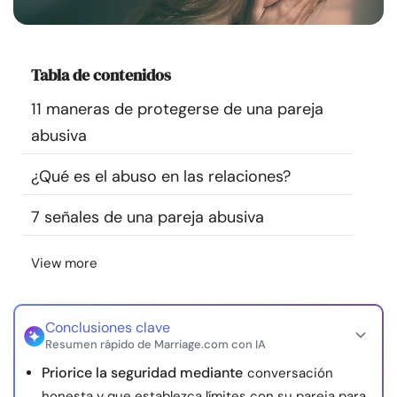
Recursos
Comunidad
Tabla de contenidos
11 maneras de protegerse de una pareja
Encuentra un terapeuta
abusiva
Idioma
ES
¿Qué es el abuso en las relaciones?
7 señales de una pareja abusiva
Sobre nosotros
Contáctanos
Escríbenos
Publicidad con
View more
nosotros
© Copyright 2026. Todos los derechos reservados.
Conclusiones clave
Resumen rápido de Marriage.com con IA
Priorice la seguridad mediante
conversación
honesta y que establezca límites con su pareja para