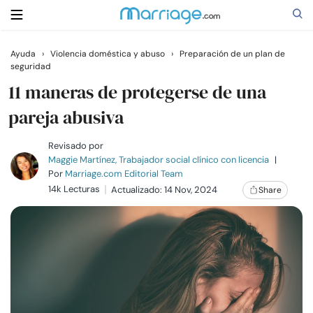
Ayuda
›
Violencia doméstica y abuso
›
Preparación de un plan de
seguridad
Buscar
11 maneras de protegerse de una
pareja abusiva
Casarse
Revisado por
Maggie Martínez, Trabajador social clínico con licencia
|
Relaciones
Por
Marriage.com Editorial Team
14k Lecturas
Actualizado: 14 Nov, 2024
Share
Familia
Ayuda
Cursos