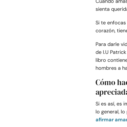
Cuando amas 
sienta querid
Si te enfocas
corazón, tien
Para darle vi
de I.U Patrick
libro contie
hombres a hac
Cómo hac
apreciad
Si es así, es
lo general, l
afirmar amar