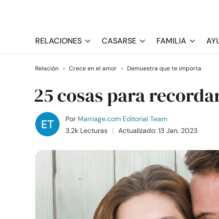
RELACIONES
CASARSE
FAMILIA
AY
Relación
›
Crece en el amor
›
Demuestra que te importa
25 cosas para recorda
Por
Marriage.com Editorial Team
3.2k Lecturas
Actualizado: 13 Jan, 2023