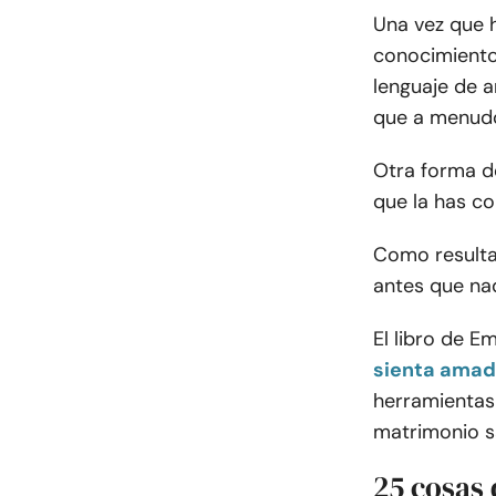
Una vez que h
conocimiento 
lenguaje de a
que a menud
Otra forma de
que la has co
Como resulta
antes que nad
El libro de Em
sienta ama
herramientas
matrimonio s
25 cosas