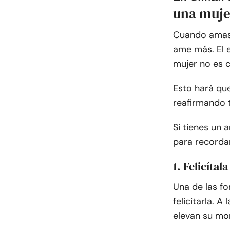
una muje
Cuando amas 
ame más. El 
mujer no es c
Esto hará qu
reafirmando t
Si tienes un 
para recorda
1. Felicítala
Una de las f
felicitarla. 
elevan su mo