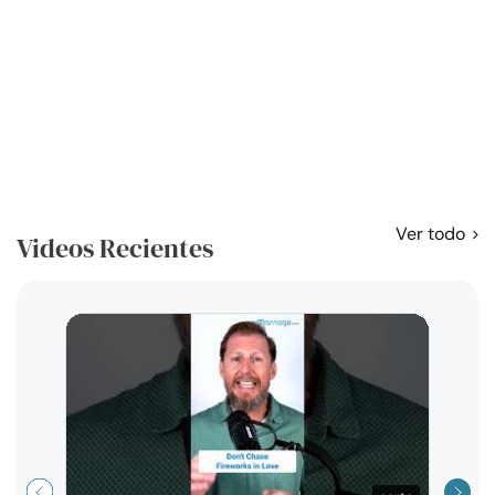
Ver todo
Videos Recientes
Curso
exag