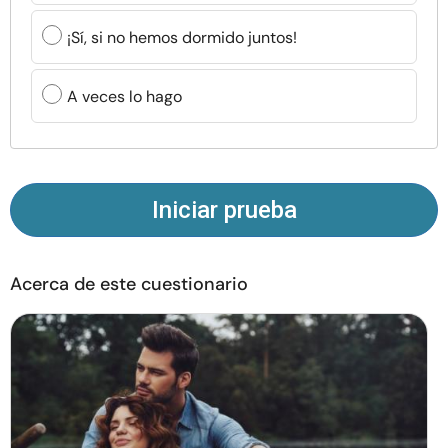
Recursos
¡Sí, si no hemos dormido juntos!
Comunidad
A veces lo hago
Encuentra un terapeuta
Idioma
ES
Iniciar prueba
Sobre nosotros
Contáctanos
Escríbenos
Publicidad con
Acerca de este cuestionario
nosotros
© Copyright 2026. Todos los derechos reservados.