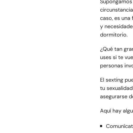
Supongamos q
circunstanci
caso, es una 
y necesidades
dormitorio.
¿Qué tan gra
uses si te vu
personas inv
El sexting pu
tu sexualidad
asegurarse d
Aquí hay algu
Comunícate