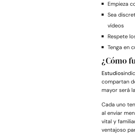
Empieza co
Sea discre
vídeos
Respete lo
Tenga en c
¿Cómo fun
Estudios
indi
compartan do
mayor será la
Cada uno ten
al enviar men
vital y famili
ventajoso pa