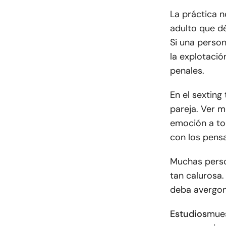
La práctica n
adulto que d
Si una perso
la explotació
penales.
En el sexting
pareja. Ver 
emoción a tod
con los pens
Muchas perso
tan calurosa.
deba avergonz
Estudios
mues