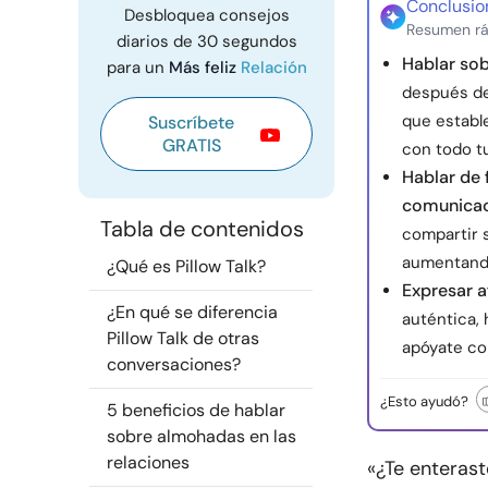
Conclusio
Desbloquea consejos
Resumen rá
diarios de 30 segundos
Hablar so
para un
Más feliz
Relación
después de
que establ
Suscríbete
GRATIS
con todo t
Hablar de 
comunica
Tabla de contenidos
compartir s
aumentando 
¿Qué es Pillow Talk?
Expresar a
¿En qué se diferencia
auténtica, 
Pillow Talk de otras
apóyate co
conversaciones?
¿Esto ayudó?
5 beneficios de hablar
sobre almohadas en las
relaciones
«¿Te enterast