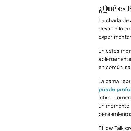
¿Qué es 
La charla de
desarrolla e
experimentar 
En estos mom
abiertamente 
en común, sa
La cama repr
puede profu
íntimo foment
un momento e
pensamiento
Pillow Talk c