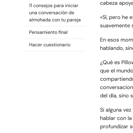
cabeza apoya
11 consejos para iniciar
una conversación de
«Sí, pero he
almohada con tu pareja
suavemente s
Pensamiento final
En esos mome
Hacer cuestionario
hablando, si
¿Qué es Pill
que el mundo 
compartiendo
conversacione
del día, sino 
Si alguna ve
hablar con la
profundizar s