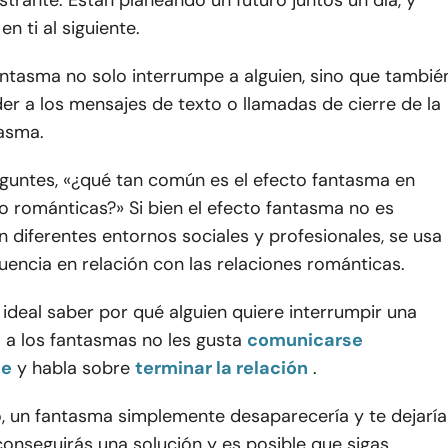
strante. Están planeando un futuro juntos un día, y
n ti al siguiente.
antasma no solo interrumpe a alguien, sino que tambié
er a los mensajes de texto o llamadas de cierre de la
asma.
eguntes, «¿qué tan común es el efecto fantasma en
o románticas?» Si bien el efecto fantasma no es
n diferentes entornos sociales y profesionales, se usa
encia en relación con las relaciones románticas.
deal saber por qué alguien quiere interrumpir una
o a los fantasmas no les gusta
comunicarse
te
y habla sobre
terminar la relación
.
o, un fantasma simplemente desaparecería y te dejaría
onseguirás una solución y es posible que sigas