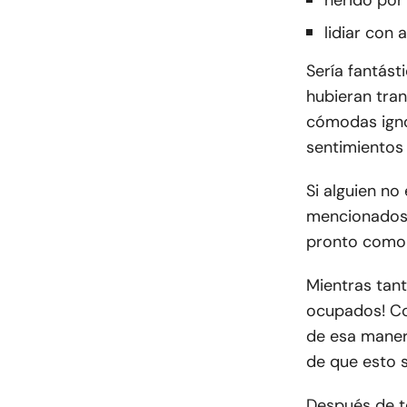
herido por 
lidiar con 
Sería fantást
hubieran tran
cómodas igno
sentimientos
Si alguien no
mencionados 
pronto como 
Mientras tan
ocupados! Co
de esa manera
de que esto 
Después de te