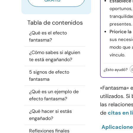
Establece
oportunos,
tranquilid
Tabla de contenidos
presentes.
Priorice l
¿Qué es el efecto
sus necesi
fantasma?
modo que a
¿Cómo sabes si alguien
vínculo.
te está engañando?
¿Esto ayudó?
5 signos de efecto
fantasma
«Fantasma» e
¿Qué es un ejemplo de
utilizados. S
efecto fantasma?
las relacione
¿Qué hacer si estás
de
citas en l
engañado?
Aplicacione
Reflexiones finales