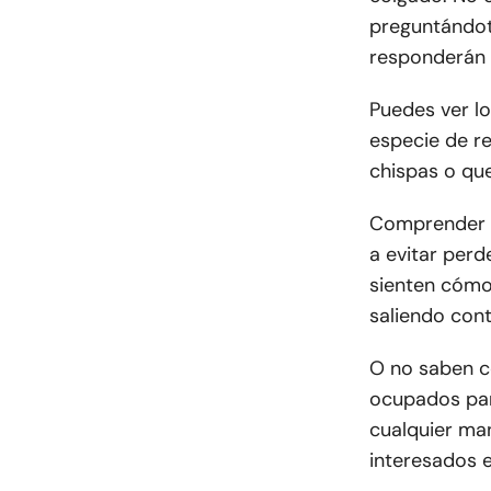
preguntándote
responderán 
Puedes ver lo
especie de r
chispas o qu
Comprender q
a evitar perd
sienten cómod
saliendo cont
O no saben c
ocupados par
cualquier man
interesados e