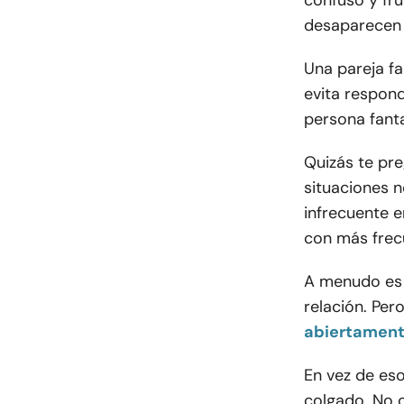
confuso y fru
desaparecen e
Una pareja f
evita respond
persona fant
Quizás te pr
situaciones n
infrecuente e
con más frecu
A menudo es i
relación. Per
abiertamen
En vez de es
colgado. No c