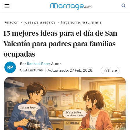
Relación
›
Ideas para regalos
›
Haga sonreír a su familia
Buscar
15 mejores ideas para el día de San
Valentín para padres para familias
ocupadas
Casarse
Por
Rachael Pace
, Autor
Relaciones
969 Lecturas
Actualizado: 27 Feb, 2026
Share
Familia
Ayuda
Cursos