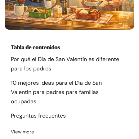
Recursos
Comunidad
Encuentra un terapeuta
Tabla de contenidos
Por qué el Día de San Valentín es diferente
Idioma
ES
para los padres
10 mejores ideas para el Día de San
Sobre nosotros
Contáctanos
Escríbenos
Publicidad con
Valentín para padres para familias
nosotros
ocupadas
© Copyright 2026. Todos los derechos reservados.
Preguntas frecuentes
View more