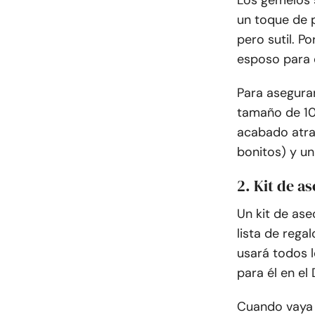
Los gemelos 
un toque de 
pero sutil. P
esposo para e
Para asegurar
tamaño de 10
acabado atrac
bonitos) y un
2. Kit de a
Un kit de ase
lista de rega
usará todos l
para él en el
Cuando vaya 