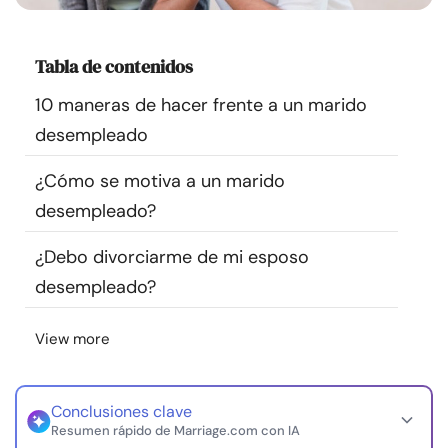
Recursos
Tabla de contenidos
Comunidad
10 maneras de hacer frente a un marido
Encuentra un terapeuta
desempleado
¿Cómo se motiva a un marido
Idioma
ES
desempleado?
¿Debo divorciarme de mi esposo
Sobre nosotros
Contáctanos
Escríbenos
Publicidad con
desempleado?
nosotros
© Copyright 2026. Todos los derechos reservados.
View more
Conclusiones clave
Resumen rápido de Marriage.com con IA