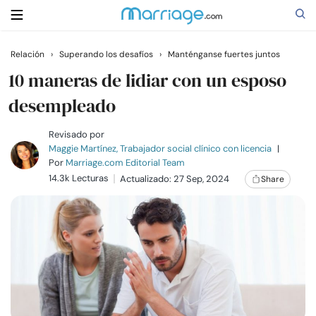
Relación
›
Superando los desafíos
›
Manténganse fuertes juntos
Buscar
10 maneras de lidiar con un esposo
desempleado
Casarse
Revisado por
Maggie Martínez, Trabajador social clínico con licencia
|
Por
Marriage.com Editorial Team
Relaciones
14.3k Lecturas
Actualizado: 27 Sep, 2024
Share
Familia
Ayuda
Cursos