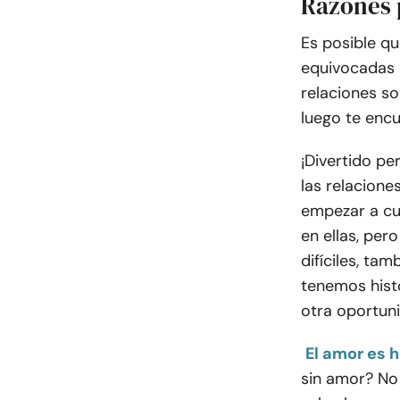
Razones 
Es posible q
equivocadas 
relaciones son
luego te enc
¡Divertido pe
las relacione
empezar a cu
en ellas, per
difíciles
, tamb
tenemos histo
otra oportun
El amor es h
sin amor? No 