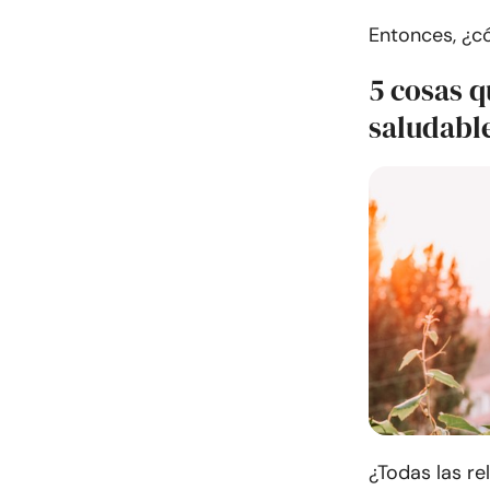
Entonces, ¿c
5 cosas q
saludabl
¿Todas las re