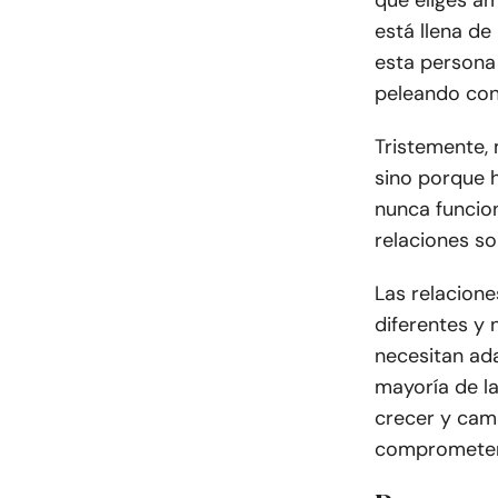
que eliges a
está llena de
esta persona
peleando con
Tristemente,
sino porque h
nunca funcion
relaciones so
Las relaciones
diferentes y
necesitan ad
mayoría de l
crecer y cam
comprometerse