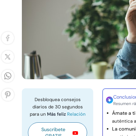
Conclusio
Desbloquea consejos
Resumen rá
diarios de 30 segundos
Ámate a t
para un
Más feliz
Relación
auténtica a
La comunic
Suscríbete
GRATIS