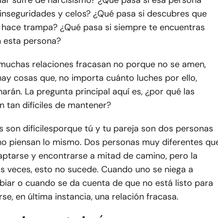
mar sufre de narcisismo? ¿Qué pasa si esa persona
 inseguridades y celos? ¿Qué pasa si descubres que
 hace trampa? ¿Qué pasa si siempre te encuentras
 esta persona?
 muchas relaciones fracasan no porque no se amen,
ay cosas que, no importa cuánto luches por ello,
arán. La pregunta principal aquí es, ¿por qué las
n tan difíciles de mantener?
 son difíciles
porque tú y tu pareja son dos personas
 no piensan lo mismo. Dos personas muy diferentes qu
aptarse y encontrarse a mitad de camino, pero la
as veces, esto no sucede. Cuando uno se niega a
biar o cuando se da cuenta de que no está listo para
, en última instancia, una relación fracasa.