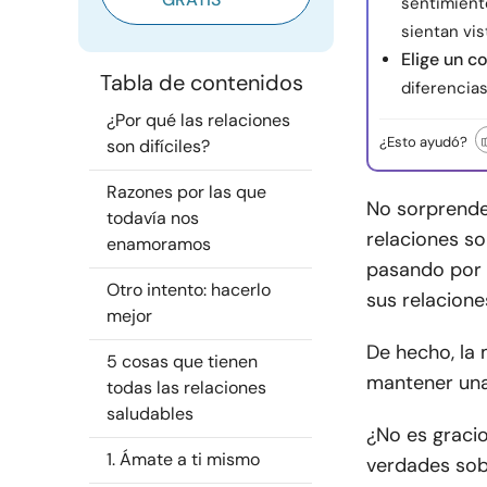
sentimient
sientan vis
Elige un c
Tabla de contenidos
diferencias
¿Por qué las relaciones
¿Esto ayudó?
son difíciles?
Razones por las que
No sorprende
todavía nos
relaciones son
enamoramos
pasando por m
Otro intento: hacerlo
sus relacione
mejor
De hecho, la
5 cosas que tienen
mantener una
todas las relaciones
saludables
¿No es graci
1. Ámate a ti mismo
verdades sob