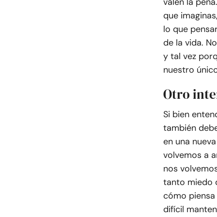
valen la pena
que imaginas,
lo que pensa
de la vida. 
y tal vez por
nuestro únic
Otro int
Si bien ente
también debe
en una nueva
volvemos a a
nos volvemos
tanto miedo 
cómo piensa n
difícil mante