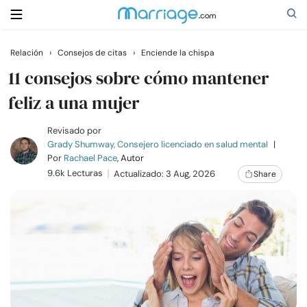
Relación
›
Consejos de citas
›
Enciende la chispa
Buscar
11 consejos sobre cómo mantener
feliz a una mujer
Casarse
Revisado por
Grady Shumway, Consejero licenciado en salud mental
|
Por
Rachael Pace
, Autor
Relaciones
9.6k Lecturas
Actualizado: 3 Aug, 2026
Share
Familia
Ayuda
Cursos