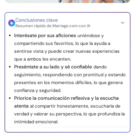
Recursos
Conclusiones clave
Comunidad
Resumen rápido de Marriage.com con IA
Interésate por sus aficiones
uniéndose y
Encuentra un terapeuta
compartiendo sus favoritos, lo que la ayuda a
sentirse vista y puede crear nuevas experiencias
Idioma
ES
que a ambos les encanten.
Preséntate a su lado y sé confiable
dando
seguimiento, respondiendo con prontitud y estando
presentes en los momentos difíciles, lo que genera
Sobre nosotros
Contáctanos
Escríbenos
Publicidad con
confianza y seguridad.
nosotros
Priorice la comunicación reflexiva y la escucha
© Copyright 2026. Todos los derechos reservados.
atenta
al compartir honestamente, escucharla de
verdad y valorar su perspectiva, lo que profundiza la
intimidad emocional.