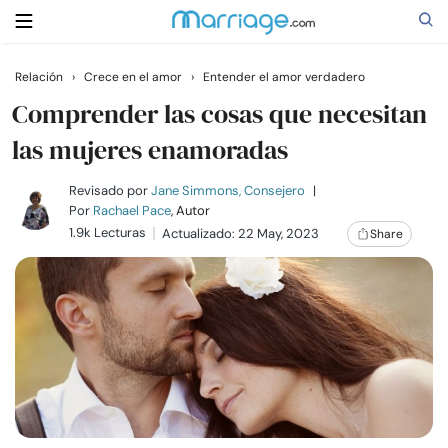
Relación
›
Crece en el amor
›
Entender el amor verdadero
Buscar
Comprender las cosas que necesitan
las mujeres enamoradas
Casarse
Revisado por
Jane Simmons, Consejero
|
Por
Rachael Pace
, Autor
1.9k Lecturas
Actualizado: 22 May, 2023
Share
Relaciones
Familia
Ayuda
Cursos