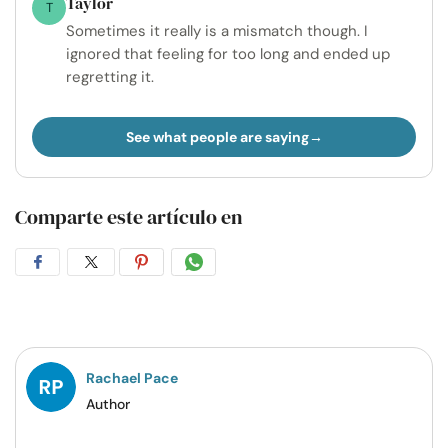
Taylor
T
Sometimes it really is a mismatch though. I
ignored that feeling for too long and ended up
regretting it.
See what people are saying
Comparte este artículo en
Compartir
Compartir
Compartir
Compartir
en
en
en
por
Facebook
Twitter
Pinterest
WhatsApp
Rachael Pace
Author