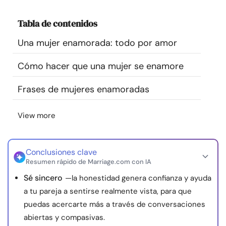
Recursos
Tabla de contenidos
Comunidad
Una mujer enamorada: todo por amor
Cómo hacer que una mujer se enamore
Encuentra un terapeuta
Frases de mujeres enamoradas
Idioma
ES
View more
Sobre nosotros
Contáctanos
Escríbenos
Publicidad con
nosotros
Conclusiones clave
Resumen rápido de Marriage.com con IA
© Copyright 2026. Todos los derechos reservados.
Sé sincero
—la honestidad genera confianza y ayuda
a tu pareja a sentirse realmente vista, para que
puedas acercarte más a través de conversaciones
abiertas y compasivas.