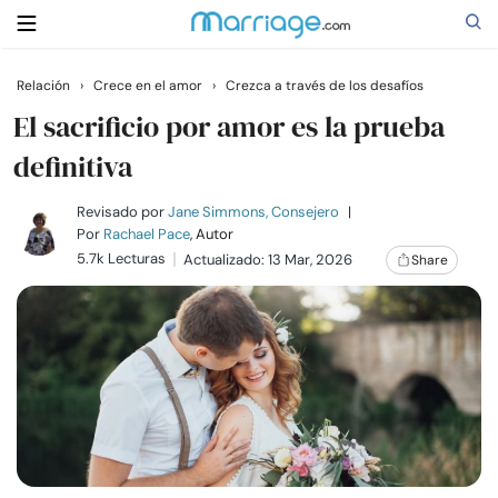
Relación
›
Crece en el amor
›
Crezca a través de los desafíos
Buscar
El sacrificio por amor es la prueba
definitiva
Casarse
Revisado por
Jane Simmons, Consejero
|
Por
Rachael Pace
, Autor
5.7k Lecturas
Actualizado: 13 Mar, 2026
Share
Relaciones
Familia
Ayuda
Cursos