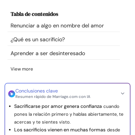
Recursos
Tabla de contenidos
Comunidad
Renunciar a algo en nombre del amor
¿Qué es un sacrificio?
Encuentra un terapeuta
Aprender a ser desinteresado
Idioma
ES
View more
Sobre nosotros
Contáctanos
Escríbenos
Publicidad con
nosotros
Conclusiones clave
Resumen rápido de Marriage.com con IA
© Copyright 2026. Todos los derechos reservados.
Sacrificarse por amor genera confianza
cuando
pones la relación primero y hablas abiertamente, te
acercas y te sientes visto.
Los sacrificios vienen en muchas formas
desde