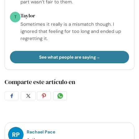
part wasn’t fair to them.
Taylor
T
Sometimes it really is a mismatch though. I
ignored that feeling for too long and ended up
regretting it.
See what people are saying
Comparte este artículo en
Compartir
Compartir
Compartir
Compartir
en
en
en
por
Facebook
Twitter
Pinterest
WhatsApp
Rachael Pace