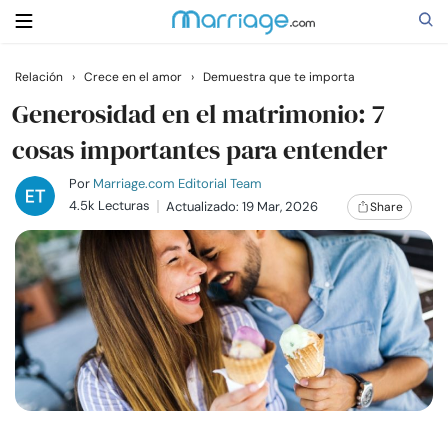
Relación
›
Crece en el amor
›
Demuestra que te importa
Buscar
Generosidad en el matrimonio: 7
cosas importantes para entender
Casarse
Por
Marriage.com Editorial Team
4.5k Lecturas
Actualizado: 19 Mar, 2026
Share
Relaciones
Familia
Ayuda
Cursos