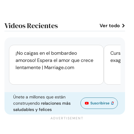
Videos Recientes
Ver todo
corto
¡No caigas en el bombardeo
Cursos de 
amoroso! Espera el amor que crece
exageració
lentamente | Marriage.com
Únete a millones que están
construyendo
relaciones más
Suscribirse
saludables y felices