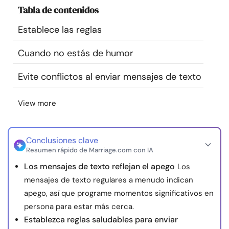
Tabla de contenidos
Recursos
Establece las reglas
Comunidad
Cuando no estás de humor
Encuentra un terapeuta
Evite conflictos al enviar mensajes de texto
Idioma
ES
View more
Conclusiones clave
Sobre nosotros
Contáctanos
Escríbenos
Publicidad con
Resumen rápido de Marriage.com con IA
nosotros
Los mensajes de texto reflejan el apego
Los
© Copyright 2026. Todos los derechos reservados.
mensajes de texto regulares a menudo indican
apego, así que programe momentos significativos en
persona para estar más cerca.
Establezca reglas saludables para enviar