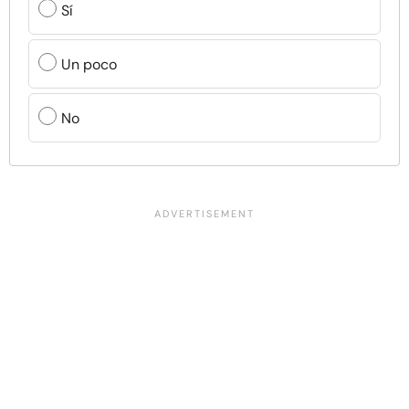
Sí
Un poco
No