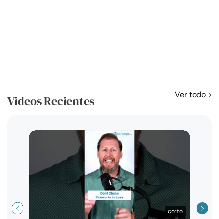
Ver todo
Videos Recientes
Curso
exag
corto