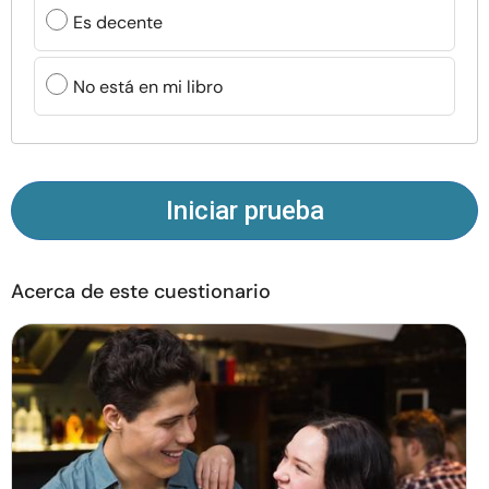
Recursos
Es decente
Comunidad
No está en mi libro
Encuentra un terapeuta
Idioma
ES
Iniciar prueba
Acerca de este cuestionario
Sobre nosotros
Contáctanos
Escríbenos
Publicidad con
nosotros
© Copyright 2026. Todos los derechos reservados.