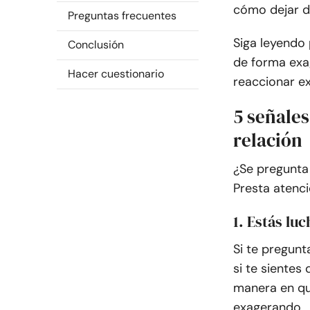
cómo dejar d
Preguntas frecuentes
Siga leyendo
Conclusión
de forma exa
Hacer cuestionario
reaccionar ex
5 señale
relación
¿Se pregunta
Presta atenci
1. Estás lu
Si te pregun
si te sientes
manera en que
exagerando.