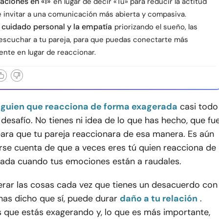
aciones en «I»
en lugar de decir «Tú» para reducir la actitud
e invitar a una comunicación más abierta y compasiva.
l cuidado personal y la empatía
priorizando el sueño, las
escuchar a tu pareja, para que puedas conectarte más
nte en lugar de reaccionar.
alguien que reacciona de forma exagerada
casi todo
desafío. No tienes ni idea de lo que has hecho, que fu
para que tu pareja reaccionara de esa manera. Es aún
arse cuenta de que a veces eres tú quien reacciona de
ada cuando tus emociones están a raudales.
erar las cosas cada vez que tienes un desacuerdo con
 has dicho que sí, puede durar
daño a tu relación
.
que estás exagerando y, lo que es más importante,