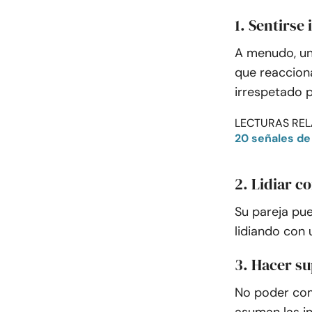
1. Sentirse
A menudo, un
que reaccion
irrespetado p
LECTURAS REL
20 señales de 
2. Lidiar c
Su pareja pu
lidiando con
3. Hacer s
No poder com