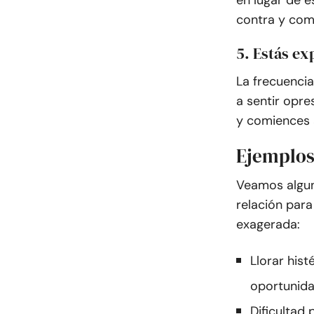
en lugar de e
contra y com
5. Estás e
La frecuenci
a sentir opre
y comiences 
Ejemplos
Veamos algun
relación par
exagerada:
Llorar hist
oportunida
Dificultad 