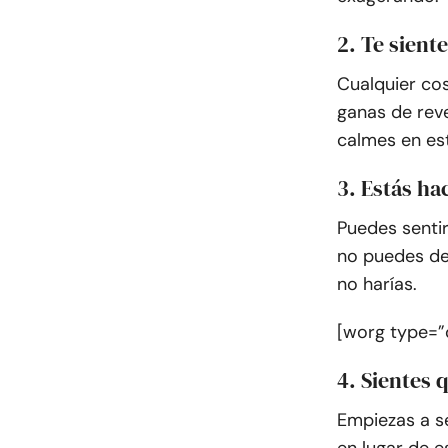
2. Te sient
Cualquier cos
ganas de rev
calmes en e
3. Estás ha
Puedes senti
no puedes de
no harías.
[worg type=”
4. Sientes 
Empiezas a se