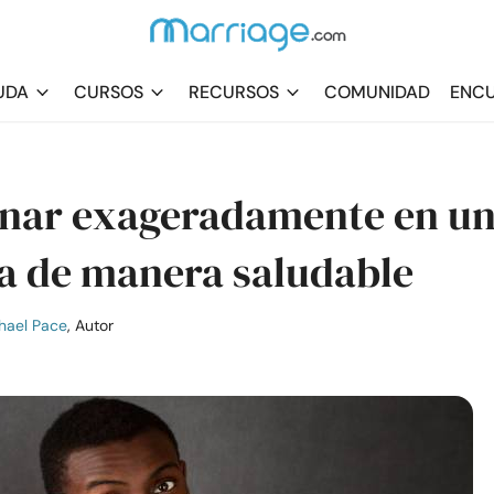
UDA
CURSOS
RECURSOS
COMUNIDAD
ENCU
onar exageradamente en u
la de manera saludable
hael Pace
, Autor