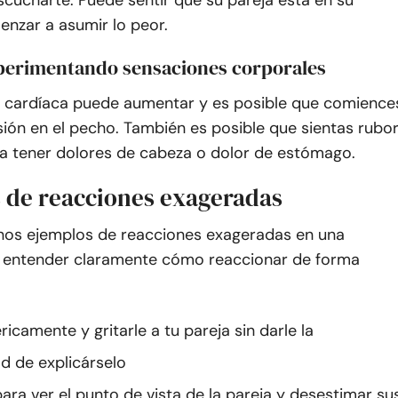
scucharte. Puede sentir que su pareja está en su
enzar a asumir lo peor.
xperimentando sensaciones corporales
a cardíaca puede aumentar y es posible que comience
sión en el pecho. También es posible que sientas rubo
a tener dolores de cabeza o dolor de estómago.
 de reacciones exageradas
os ejemplos de reacciones exageradas en una
a entender claramente cómo reaccionar de forma
éricamente y gritarle a tu pareja sin darle la
d de explicárselo
para ver el punto de vista de la pareja y desestimar su