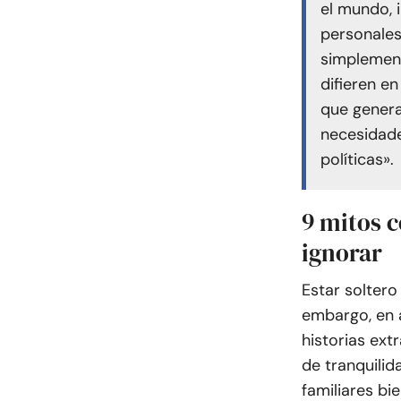
el mundo, 
personales
simplement
difieren en
que gener
necesidade
políticas».
9 mitos 
ignorar
Estar soltero
embargo, en 
historias ext
de tranquili
familiares bi