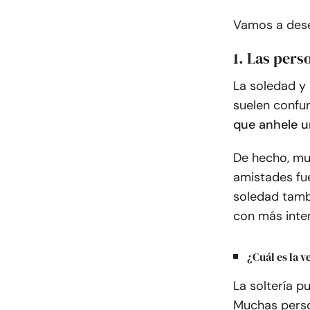
Vamos a dese
1. Las pers
La soledad y
suelen confun
que anhele u
De hecho, muc
amistades fu
soledad tambi
con más inte
¿Cuál es la 
La soltería p
Muchas perso