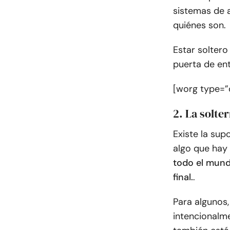
sistemas de a
quiénes son.
Estar soltero
puerta de ent
[worg type=”q
2. La solter
Existe la sup
algo que hay
todo el mund
final.
.
Para algunos,
intencionalme