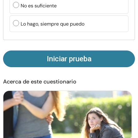
Recursos
No es suficiente
Comunidad
Lo hago, siempre que puedo
Encuentra un terapeuta
Idioma
ES
Iniciar prueba
Acerca de este cuestionario
Sobre nosotros
Contáctanos
Escríbenos
Publicidad con
nosotros
© Copyright 2026. Todos los derechos reservados.