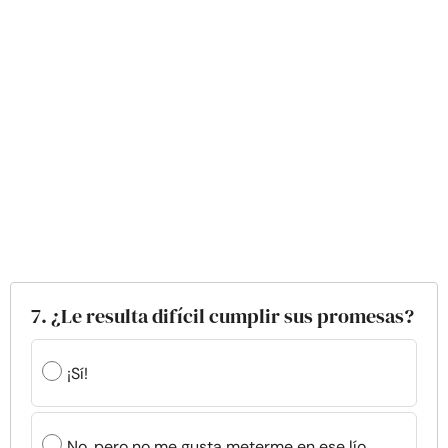
7. ¿Le resulta difícil cumplir sus promesas?
¡Sí!
No, pero no me gusta meterme en ese lío