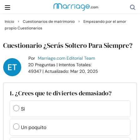
›
›
Inicio
Cuestionarios de matrimonio
Empezando por el amor
propio Cuestionarios
Buscar
Cuestionario ¿Serás Soltero Para Siempre?
Casarse
Por
Marriage.com Editorial Team
20 Preguntas
| Intentos Totales:
49347
| Actualizado: Mar 20, 2025
Relaciones
Familia
1. ¿Crees que te diviertes demasiado?
Ayuda
Sí
Cursos
Un poquito