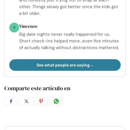
and honestly just trying not to snap at each
other. Things slowly got better once the kids got
a bit older.
Vincenzo
V
Big date nights never really happened for us.
Short check-ins helped more...even five minutes
of actually talking without distractions mattered.
See what people are saying
Comparte este artículo en
Compartir
Compartir
Compartir
Compartir
en
en
en
por
Facebook
Twitter
Pinterest
WhatsApp