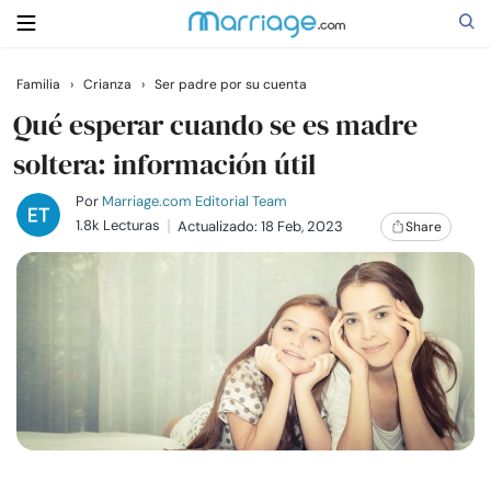
Familia
›
Crianza
›
Ser padre por su cuenta
Buscar
Qué esperar cuando se es madre
soltera: información útil
Casarse
Por
Marriage.com Editorial Team
1.8k Lecturas
Actualizado: 18 Feb, 2023
Share
Relaciones
Familia
Ayuda
Cursos