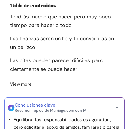
Tabla de contenidos
Recursos
Tendrás mucho que hacer, pero muy poco
Comunidad
tiempo para hacerlo todo
Encuentra un terapeuta
Las finanzas serán un lío y te convertirás en
un pellizco
Idioma
ES
Las citas pueden parecer difíciles, pero
ciertamente se puede hacer
Sobre nosotros
Contáctanos
Escríbenos
Publicidad con
View more
nosotros
© Copyright 2026. Todos los derechos reservados.
Conclusiones clave
Resumen rápido de Marriage.com con IA
Equilibrar las responsabilidades es agotador
,
pero solicitar el apoyo de amigos, familiares o pareja